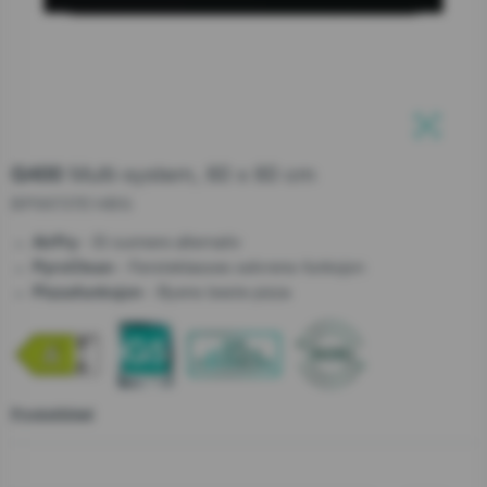
Support etter salg
Serviceordre
Lukk
Lukk
Teknisk Support
Kundeservice
Multi-system, 60 x 60 cm
G400
+47 37 71 54 17
BPS6737E14BG
- Et sunnere alternativ
AirFry
- Førsteklasses selvrens-funksjon
PyroClean
- Byens beste pizza
Pizzafunksjon
Lukk
Produktblad