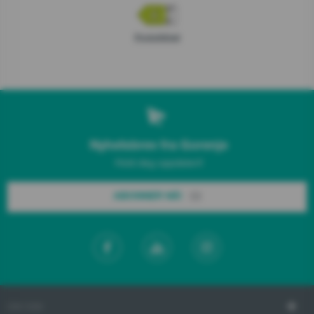
Produktblad
Nyhetsbrev fra Gorenje
Hold deg oppdatert!
ABONNER NÅ!
OM OSS