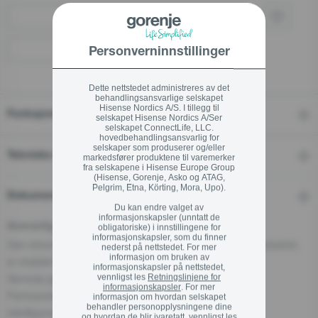
Kjøp via forhandler
Finn en forhandler
Personverninnstillinger
Dette nettstedet administreres av det
behandlingsansvarlige selskapet
Hisense Nordics A/S. I tillegg til
Funksjoner
selskapet Hisense Nordics A/Ser
selskapet ConnectLife, LLC.
hovedbehandlingsansvarlig for
selskaper som produserer og/eller
Tekniske detaljer
markedsfører produktene til varemerker
fra selskapene i Hisense Europe Group
(Hisense, Gorenje, Asko og ATAG,
Pelgrim, Etna, Körting, Mora, Upo).
Dokumenter
Du kan endre valget av
informasjonskapsler (unntatt de
Ansvarlig aktør i EU
obligatoriske) i innstillingene for
informasjonskapsler, som du finner
Den økonomiske aktøren som har ansvar for dette produktet,
nederst på nettstedet. For mer
informasjon om bruken av
er etablert i EU.
informasjonskapsler på nettstedet,
Gorenje gospodinjski aparati, d.o.o
vennligst les
Retningslinjene for
informasjonskapsler
. For mer
Partizanska cesta 12, 3320 Velenje, SI
informasjon om hvordan selskapet
behandler personopplysningene dine
info@gorenje.com
og hvordan de blir ivaretatt, vennligst les