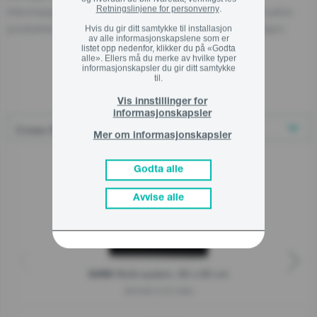
Retningslinjene for personverny
.
Informasjon om den ansvarlige aktøren finnes også på selve
produktet, emballasjen eller i medfølgende dokumentasjon.
Hvis du gir ditt samtykke til installasjon
av alle informasjonskapslene som er
listet opp nedenfor, klikker du på «Godta
alle». Ellers må du merke av hvilke typer
informasjonskapsler du gir ditt samtykke
til.
Relaterte produkter
Vis innstillinger for
informasjonskapsler
Mer om informasjonskapsler
Godta alle
Avvise alle
Multi-system, 60 x 60 cm
G400
BPSX6737E13BG