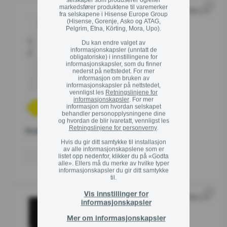
selskaper som produserer og/eller
markedsfører produktene til varemerker
Frittstående fryser, 185 x 59.5 x
G600
fra selskapene i Hisense Europe Group
(Hisense, Gorenje, Asko og ATAG,
66.3 cm
Pelgrim, Etna, Körting, Mora, Upo).
FN619DAW6
Du kan endre valget av
D (energieffektivitet)
informasjonskapsler (unntatt de
Enkel rengjøring
obligatoriske) i innstillingene for
NoFrost
informasjonskapsler, som du finner
nederst på nettstedet. For mer
informasjon om bruken av
informasjonskapsler på nettstedet,
vennligst les
Retningslinjene for
informasjonskapsler
. For mer
informasjon om hvordan selskapet
behandler personopplysningene dine
og hvordan de blir ivaretatt, vennligst les
Retningslinjene for personverny
.
Produktblad
Hvis du gir ditt samtykke til installasjon
av alle informasjonskapslene som er
Sammenlign
listet opp nedenfor, klikker du på «Godta
alle». Ellers må du merke av hvilke typer
informasjonskapsler du gir ditt samtykke
til.
Vis innstillinger for
Frittstående fryser, 185 x 59.5 x
G600
informasjonskapsler
66.3 cm
Mer om informasjonskapsler
FN619DABK6