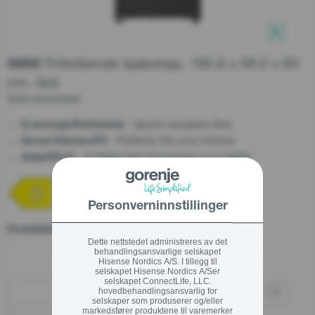
Support etter salg
Serviceordre
Lukk
Frittstående kjøleskap, 185.6 x 59.5 x 60
G600
Lukk
cm, Grå
Teknisk Support
RN618D6X6WF
Kundeservice
- Sparer pengene dine
D (energieffektivitet)
+47 37 71 54 17
- Perfectly fits your kitchen
Smart KitchenFit
- A fridge that recognizes your habits
AdaptTech
Personverninnstillinger
Lukk
Produktblad
Dette nettstedet administreres av det
behandlingsansvarlige selskapet
Hisense Nordics A/S. I tillegg til
selskapet Hisense Nordics A/Ser
selskapet ConnectLife, LLC.
hovedbehandlingsansvarlig for
Kjøp via forhandler
selskaper som produserer og/eller
markedsfører produktene til varemerker