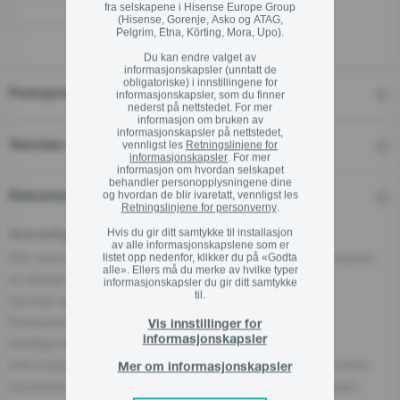
fra selskapene i Hisense Europe Group
Finn en forhandler
(Hisense, Gorenje, Asko og ATAG,
Pelgrim, Etna, Körting, Mora, Upo).
Du kan endre valget av
informasjonskapsler (unntatt de
obligatoriske) i innstillingene for
Funksjoner
informasjonskapsler, som du finner
nederst på nettstedet. For mer
informasjon om bruken av
informasjonskapsler på nettstedet,
vennligst les
Retningslinjene for
Tekniske detaljer
informasjonskapsler
. For mer
informasjon om hvordan selskapet
behandler personopplysningene dine
og hvordan de blir ivaretatt, vennligst les
Dokumenter
Retningslinjene for personverny
.
Hvis du gir ditt samtykke til installasjon
Ansvarlig aktør i EU
av alle informasjonskapslene som er
Den økonomiske aktøren som har ansvar for dette produktet,
listet opp nedenfor, klikker du på «Godta
alle». Ellers må du merke av hvilke typer
er etablert i EU.
informasjonskapsler du gir ditt samtykke
til.
Gorenje gospodinjski aparati, d.o.o
Partizanska cesta 12, 3320 Velenje, SI
Vis innstillinger for
informasjonskapsler
info@gorenje.com
Informasjon om den ansvarlige aktøren finnes også på selve
Mer om informasjonskapsler
produktet, emballasjen eller i medfølgende dokumentasjon.