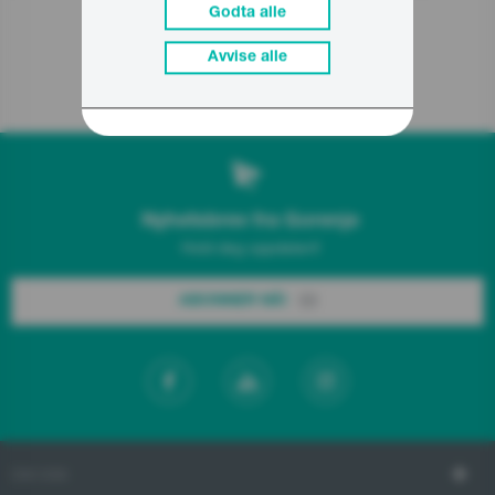
Godta alle
Avvise alle
Relaterte produkter
Nyhetsbrev fra Gorenje
Hold deg oppdatert!
ABONNER NÅ!
OM OSS