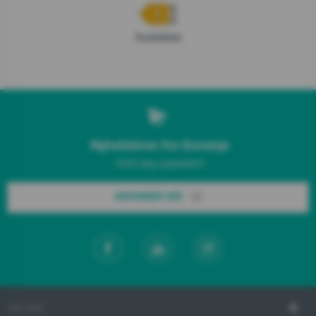
Produktblad
Nyhetsbrev fra Gorenje
Hold deg oppdatert!
ABONNER NÅ!
OM OSS