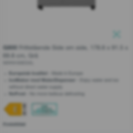
Support etter salg
Serviceordre
Lukk
Lukk
Teknisk Support
Kundeservice
Frittstående Side om side, 178.6 x 91.5 x
G800
69.8 cm, Grå
+47 37 71 54 17
NRR9185ESXL
- Made in Europe
Europeisk kvalitet
- Enjoy water and ice
IceMaker med WaterDispenser
without direct water supply​
Lukk
- No more tedious defrosting
NoFrost
Produktblad