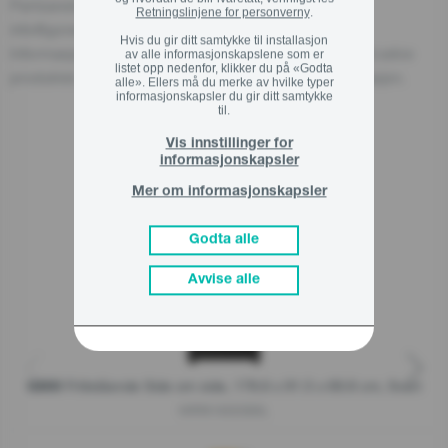
Partizanska cesta 12, 3320 Velenje, SI
Retningslinjene for personverny
.
info@gorenje.com
Hvis du gir ditt samtykke til installasjon
Informasjon om den ansvarlige aktøren finnes også på selve
av alle informasjonskapslene som er
listet opp nedenfor, klikker du på «Godta
produktet, emballasjen eller i medfølgende dokumentasjon.
alle». Ellers må du merke av hvilke typer
informasjonskapsler du gir ditt samtykke
til.
Vis innstillinger for
Relaterte produkter
informasjonskapsler
Mer om informasjonskapsler
Godta alle
Avvise alle
Frittstående Side om side, 178.6 x 91.5 x 69.8 cm, Svart
G800
NRR9185ESBXL