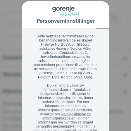
Kjøp via forhandler
Personverninnstillinger
Finn en forhandler
Dette nettstedet administreres av det
behandlingsansvarlige selskapet
Hisense Nordics A/S. I tillegg til
selskapet Hisense Nordics A/Ser
selskapet ConnectLife, LLC.
hovedbehandlingsansvarlig for
Funksjoner
selskaper som produserer og/eller
markedsfører produktene til varemerker
fra selskapene i Hisense Europe Group
(Hisense, Gorenje, Asko og ATAG,
Tekniske detaljer
Pelgrim, Etna, Körting, Mora, Upo).
Du kan endre valget av
informasjonskapsler (unntatt de
Dokumenter
obligatoriske) i innstillingene for
informasjonskapsler, som du finner
nederst på nettstedet. For mer
Ansvarlig aktør i EU
informasjon om bruken av
informasjonskapsler på nettstedet,
Den økonomiske aktøren som har ansvar for dette produktet,
vennligst les
Retningslinjene for
er etablert i EU.
informasjonskapsler
. For mer
informasjon om hvordan selskapet
Gorenje gospodinjski aparati, d.o.o
behandler personopplysningene dine
og hvordan de blir ivaretatt, vennligst les