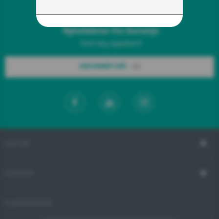
Nyhetsbrev fra Gorenje
Hold deg oppdatert!
ABONNER NÅ!
OM OSS
SUPPORT
KUNDESERVICE