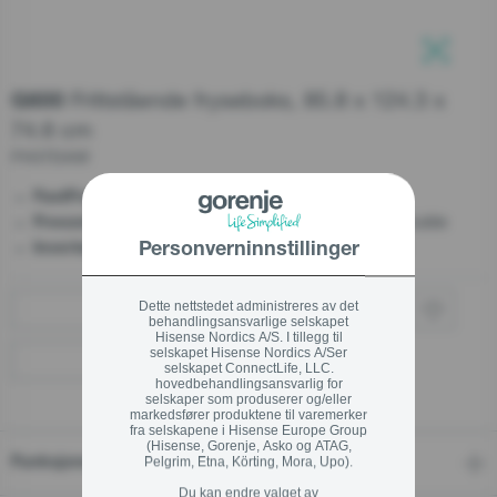
Support etter salg
Serviceordre
Lukk
Frittstående fryseboks, 85.8 x 124.3 x
G600
Lukk
74.6 cm
Teknisk Support
FH37DAW
Kundeservice
- Hurtigfrysing
FastFreeze
+47 37 71 54 17
- Optimal ytelse selv i sterk kulde
FreezeProtect –15°C
- Steady, silent, and durable
InverterCompressor
Personverninnstillinger
Dette nettstedet administreres av det
Kjøp via forhandler
behandlingsansvarlige selskapet
Hisense Nordics A/S. I tillegg til
Lukk
selskapet Hisense Nordics A/Ser
Finn en forhandler
selskapet ConnectLife, LLC.
hovedbehandlingsansvarlig for
selskaper som produserer og/eller
markedsfører produktene til varemerker
fra selskapene i Hisense Europe Group
(Hisense, Gorenje, Asko og ATAG,
Pelgrim, Etna, Körting, Mora, Upo).
Funksjoner
Du kan endre valget av