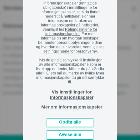
informasjonskapsler (unntatt de
obligatoriske) i innstillingene for
Tekniske detaljer
informasjonskapsler, som du finner
nederst på nettstedet. For mer
informasjon om bruken av
informasjonskapsler på nettstedet,
Dokumenter
vennligst les
Retningslinjene for
informasjonskapsler
. For mer
informasjon om hvordan selskapet
Ansvarlig aktør i EU
behandler personopplysningene dine
Den økonomiske aktøren som har ansvar for dette produktet,
og hvordan de blir ivaretatt, vennligst les
Retningslinjene for personverny
.
er etablert i EU.
Hvis du gir ditt samtykke til installasjon
Gorenje gospodinjski aparati, d.o.o
av alle informasjonskapslene som er
listet opp nedenfor, klikker du på «Godta
Partizanska cesta 12, 3320 Velenje, SI
alle». Ellers må du merke av hvilke typer
info@gorenje.com
informasjonskapsler du gir ditt samtykke
til.
Informasjon om den ansvarlige aktøren finnes også på selve
produktet, emballasjen eller i medfølgende dokumentasjon.
Vis innstillinger for
informasjonskapsler
Mer om informasjonskapsler
Relaterte produkter
Godta alle
Avvise alle