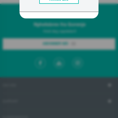
Nyhetsbrev fra Gorenje
Hold deg oppdatert!
ABONNER NÅ!
OM OSS
SUPPORT
KUNDESERVICE