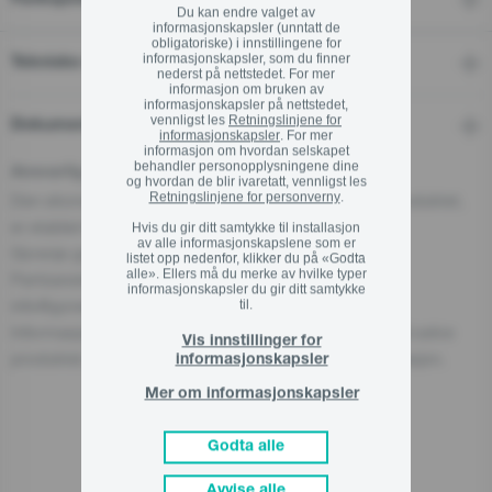
Du kan endre valget av
informasjonskapsler (unntatt de
obligatoriske) i innstillingene for
informasjonskapsler, som du finner
Tekniske detaljer
nederst på nettstedet. For mer
informasjon om bruken av
informasjonskapsler på nettstedet,
vennligst les
Retningslinjene for
Dokumenter
informasjonskapsler
. For mer
informasjon om hvordan selskapet
behandler personopplysningene dine
Ansvarlig aktør i EU
og hvordan de blir ivaretatt, vennligst les
Retningslinjene for personverny
.
Den økonomiske aktøren som har ansvar for dette produktet,
er etablert i EU.
Hvis du gir ditt samtykke til installasjon
av alle informasjonskapslene som er
Gorenje gospodinjski aparati, d.o.o
listet opp nedenfor, klikker du på «Godta
alle». Ellers må du merke av hvilke typer
Partizanska cesta 12, 3320 Velenje, SI
informasjonskapsler du gir ditt samtykke
info@gorenje.com
til.
Informasjon om den ansvarlige aktøren finnes også på selve
Vis innstillinger for
produktet, emballasjen eller i medfølgende dokumentasjon.
informasjonskapsler
Mer om informasjonskapsler
Godta alle
Relaterte produkter
Avvise alle