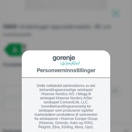
Support etter salg
Serviceordre
Lukk
Underbygd oppvaskmaskin, 60 cm
G600
Lukk
Teknisk Support
GU6G63A60W
Kundeservice
+47 37 71 54 17
Produktblad
Personverninnstillinger
Dette nettstedet administreres av det
Lukk
behandlingsansvarlige selskapet
Kjøp via forhandler
Hisense Nordics A/S. I tillegg til
selskapet Hisense Nordics A/Ser
selskapet ConnectLife, LLC.
Finn en forhandler
hovedbehandlingsansvarlig for
selskaper som produserer og/eller
markedsfører produktene til varemerker
fra selskapene i Hisense Europe Group
(Hisense, Gorenje, Asko og ATAG,
Pelgrim, Etna, Körting, Mora, Upo).
Funksjoner