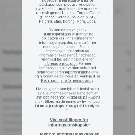
hovedbehandlingsansvarlig for
selskaper som produserer og/eller
markedsfører produktene til varemerker
Kjøp via forhandler
fra selskapene i Hisense Europe Group
(Hisense, Gorenje, Asko og ATAG,
Pelgrim, Etna, Körting, Mora, Upo).
Finn en forhandler
Du kan endre valget av
informasjonskapsler (unntatt de
obligatoriske) i innstillingene for
informasjonskapsler, som du finner
nederst på nettstedet. For mer
informasjon om bruken av
Funksjoner
informasjonskapsler på nettstedet,
vennligst les
Retningslinjene for
informasjonskapsler
. For mer
informasjon om hvordan selskapet
Tekniske detaljer
behandler personopplysningene dine
og hvordan de blir ivaretatt, vennligst les
Retningslinjene for personverny
.
Dokumenter
Hvis du gir ditt samtykke til installasjon
av alle informasjonskapslene som er
listet opp nedenfor, klikker du på «Godta
Ansvarlig aktør i EU
alle». Ellers må du merke av hvilke typer
informasjonskapsler du gir ditt samtykke
Den økonomiske aktøren som har ansvar for dette produktet,
til.
er etablert i EU.
Vis innstillinger for
Gorenje gospodinjski aparati, d.o.o
informasjonskapsler
Partizanska cesta 12, 3320 Velenje, SI
Mer om informasjonskapsler