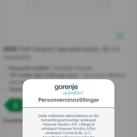
Support etter salg
Serviceordre
Lukk
Lukk
Teknisk Support
Kundeservice
Fullt integrert oppvaskmaskin, 60 cm
G600
+47 37 71 54 17
GV693A65AD
- Produsert i Europa
Europeisk kvalitet
- Top energy efficiency
10% better than A Energy class
and significant cost savings.
- Ready to wash at night
SuperSilent
Lukk
Personverninnstillinger
Dette nettstedet administreres av det
behandlingsansvarlige selskapet
Produktblad
Hisense Nordics A/S. I tillegg til
selskapet Hisense Nordics A/Ser
selskapet ConnectLife, LLC.