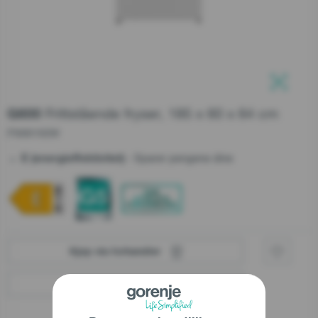
Support etter salg
Serviceordre
Lukk
Lukk
Teknisk Support
Kundeservice
Frittstående fryser, 185 x 60 x 64 cm
G600
+47 37 71 54 17
FN86192W
- Sparer pengene dine
E (energieffektivitet)
Lukk
Kjøp via forhandler
Finn en forhandler