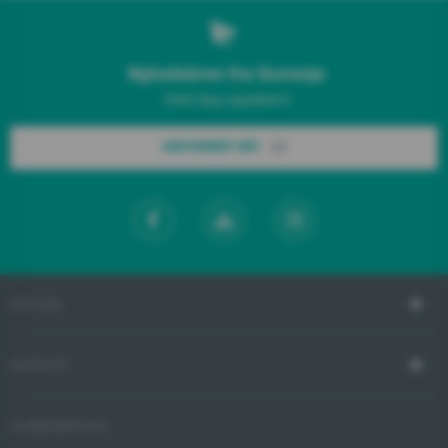
Nyhetsbrev fra Gorenje
Hold deg oppdatert!
ABONNER NÅ!
OM OSS
SUPPORT
KUNDESERVICE