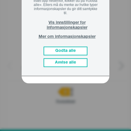
listet opp nedenfor, klikker du på «Godta
Relaterte produkter
alle». Ellers må du merke av hvilke typer
informasjonskapsler du gir ditt samtykke
til.
Vis innstillinger for
informasjonskapsler
Mer om informasjonskapsler
Godta alle
Avvise alle
Frittstående fryser, 185 x 59.5 x 66.3 cm
G600
FN619EABK6
Produktblad