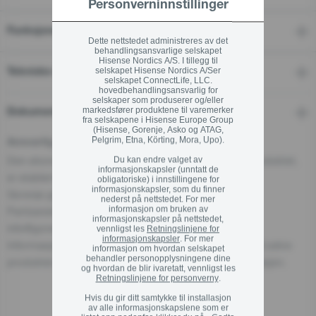
Personverninnstillinger
Funksjoner
Dette nettstedet administreres av det
behandlingsansvarlige selskapet
Hisense Nordics A/S. I tillegg til
selskapet Hisense Nordics A/Ser
Tekniske detaljer
selskapet ConnectLife, LLC.
hovedbehandlingsansvarlig for
selskaper som produserer og/eller
markedsfører produktene til varemerker
Dokumenter
fra selskapene i Hisense Europe Group
(Hisense, Gorenje, Asko og ATAG,
Pelgrim, Etna, Körting, Mora, Upo).
Ansvarlig aktør i EU
Den økonomiske aktøren som har ansvar for dette produktet,
Du kan endre valget av
informasjonskapsler (unntatt de
er etablert i EU.
obligatoriske) i innstillingene for
informasjonskapsler, som du finner
Gorenje gospodinjski aparati, d.o.o
nederst på nettstedet. For mer
informasjon om bruken av
Partizanska cesta 12, 3320 Velenje, SI
informasjonskapsler på nettstedet,
info@gorenje.com
vennligst les
Retningslinjene for
informasjonskapsler
. For mer
Informasjon om den ansvarlige aktøren finnes også på selve
informasjon om hvordan selskapet
behandler personopplysningene dine
produktet, emballasjen eller i medfølgende dokumentasjon.
og hvordan de blir ivaretatt, vennligst les
Retningslinjene for personverny
.
Hvis du gir ditt samtykke til installasjon
av alle informasjonskapslene som er